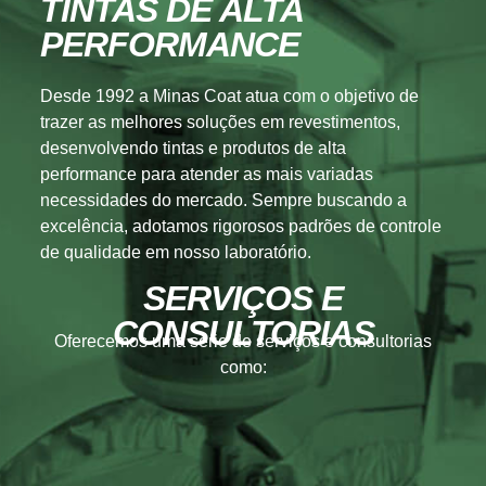
TINTAS DE ALTA
PERFORMANCE
Desde 1992 a Minas Coat atua com o objetivo de
trazer as melhores soluções em revestimentos,
desenvolvendo tintas e produtos de alta
performance para atender as mais variadas
necessidades do mercado. Sempre buscando a
excelência, adotamos rigorosos padrões de controle
de qualidade em nosso laboratório.
SERVIÇOS E
CONSULTORIAS
Oferecemos uma série de serviços e consultorias
como: